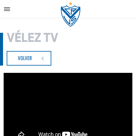
Vélez S
VÉLEZ TV
VOLVER