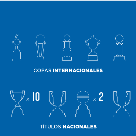
COPAS
INTERNACIONALES
10
2
x
x
TÍTULOS
NACIONALES