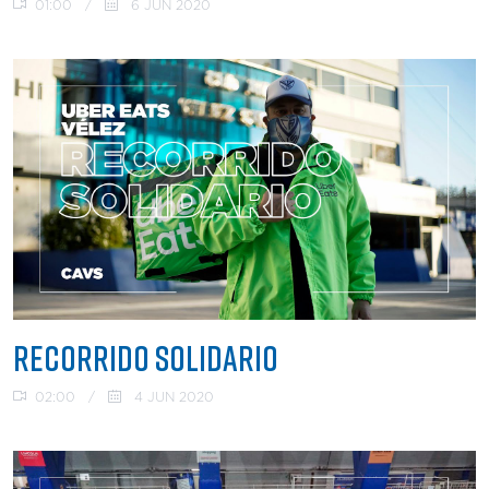
01:00
/
6 JUN 2020
RECORRIDO SOLIDARIO
02:00
/
4 JUN 2020