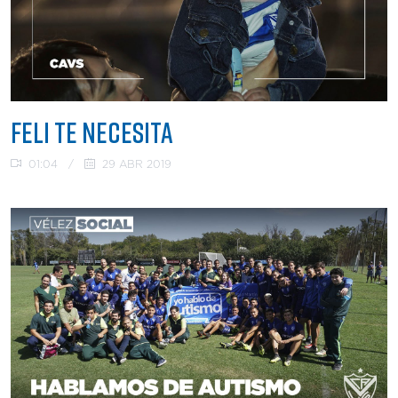
FELI TE NECESITA
01:04
/
29 ABR 2019