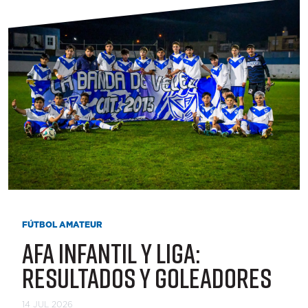
FÚTBOL AMATEUR
AFA INFANTIL Y LIGA:
RESULTADOS Y GOLEADORES
14 JUL 2026