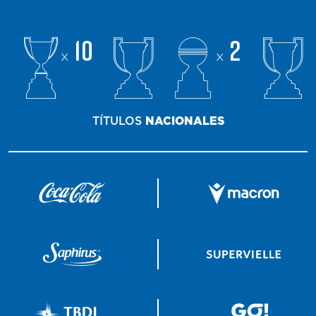
10
2
x
x
TÍTULOS
NACIONALES