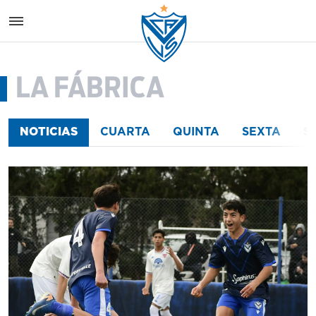
Vélez S
LA FÁBRICA
NOTICIAS
CUARTA
QUINTA
SEXTA
S