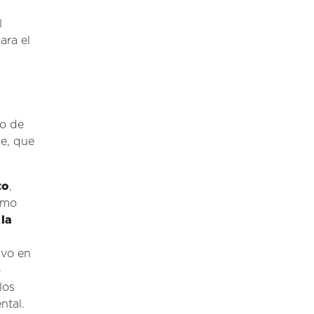
l
ara el
io de
le, que
to
,
omo
 la
uvo en
o
los
ntal.