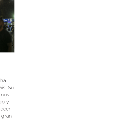
 ha
aís. Su
rnos
go y
hacer
n gran