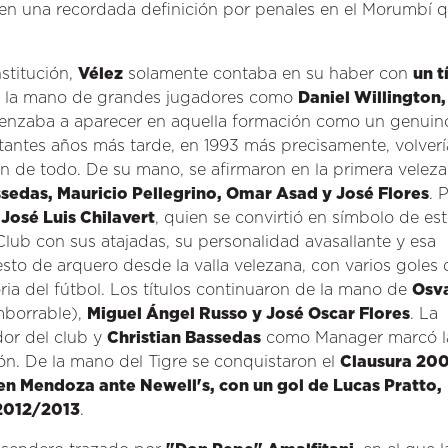
 en una recordada definición por penales en el Morumbí 
nstitución,
Vélez
solamente contaba en su haber con
un t
 la mano de grandes jugadores como
Daniel Willington,
enzaba a aparecer en aquella formación como un genuin
tantes años más tarde, en 1993 más precisamente, volverí
n de todo. De su mano, se afirmaron en la primera velez
ssedas, Mauricio Pellegrino, Omar Asad y José Flores
. 
e
José Luis Chilavert
, quien se convirtió en símbolo de es
 Club con sus atajadas, su personalidad avasallante y esa
sto de arquero desde la valla velezana, con varios goles d
oria del fútbol. Los títulos continuaron de la mano de
Osv
mborrable),
Miguel Ángel Russo y José Oscar Flores
. La
or del club y
Christian Bassedas
como Manager marcó l
ón. De la mano del Tigre se conquistaron el
Clausura 200
 en Mendoza ante Newell's, con un gol de Lucas Pratto,
2012/2013
.