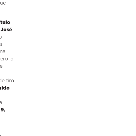
que
ítulo
 José
o
a
ana
Pero la
te
e tiro
aldo
a
9,