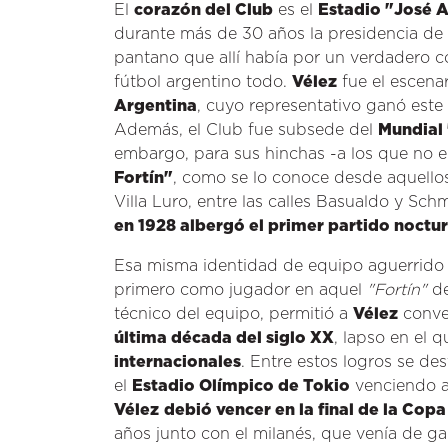
El
corazón del Club
es el
Estadio "José A
durante más de 30 años la presidencia de l
pantano que allí había por un verdadero co
fútbol argentino todo.
Vélez
fue el escenar
Argentina
, cuyo representativo ganó est
Además, el Club fue subsede del
Mundial 
embargo, para sus hinchas -a los que no en
Fortín"
, como se lo conoce desde aquellos
Villa Luro, entre las calles Basualdo y Sch
en 1928 albergó el primer partido nocturn
Esa misma identidad de equipo aguerrido 
primero como jugador en aquel
"Fortín"
de
técnico del equipo, permitió a
Vélez
conve
última década del siglo XX
, lapso en el 
internacionales
. Entre estos logros se de
el
Estadio Olímpico de Tokio
venciendo a
Vélez
debió vencer en la final de la Cop
años junto con el milanés, que venía de ga