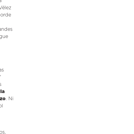
a
Vélez
borde
randes
igue
as
"
s
la
nzo
. Ni
ol
os,