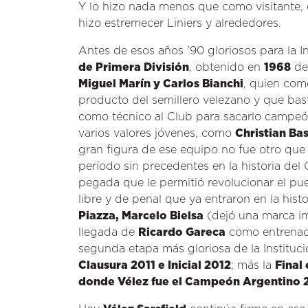
Y lo hizo nada menos que como visitante,
hizo estremecer Liniers y alrededores.
Antes de esos años '90 gloriosos para la I
de Primera División
, obtenido en
1968
de
Miguel Marín y Carlos Bianchi
, quien com
producto del semillero velezano y que bas
como técnico al Club para sacarlo campeó
varios valores jóvenes, como
Christian Ba
gran figura de ese equipo no fue otro qu
período sin precedentes en la historia del
pegada que le permitió revolucionar el pue
libre y de penal que ya entraron en la hist
Piazza, Marcelo Bielsa
(dejó una marca i
llegada de
Ricardo Gareca
como entrenad
segunda etapa más gloriosa de la Instituci
Clausura 2011 e Inicial 2012
; más la
Final
donde Vélez fue el Campeón Argentino 