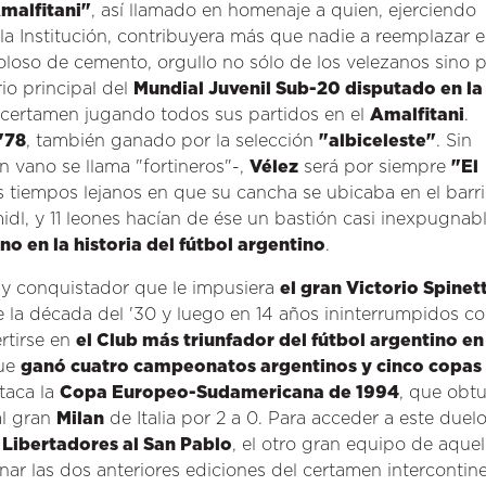
malfitani"
, así llamado en homenaje a quien, ejerciendo
a Institución, contribuyera más que nadie a reemplazar e
loso de cemento, orgullo no sólo de los velezanos sino p
io principal del
Mundial Juvenil Sub-20 disputado en la
e certamen jugando todos sus partidos en el
Amalfitani
.
'78
, también ganado por la selección
"albiceleste"
. Sin
 vano se llama "fortineros"-,
Vélez
será por siempre
"El
 tiempos lejanos en que su cancha se ubicaba en el barr
midl, y 11 leones hacían de ése un bastión casi inexpugnab
o en la historia del fútbol argentino
.
y conquistador que le impusiera
el gran Victorio Spinet
 la década del '30 y luego en 14 años ininterrumpidos c
rtirse en
el Club más triunfador del fútbol argentino en
que
ganó cuatro campeonatos argentinos y cinco copas
staca la
Copa Europeo-Sudamericana de 1994
, que obt
l gran
Milan
de Italia por 2 a 0. Para acceder a este duel
a Libertadores al San Pablo
, el otro gran equipo de aquel
nar las dos anteriores ediciones del certamen intercontine