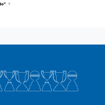
do"
. Y