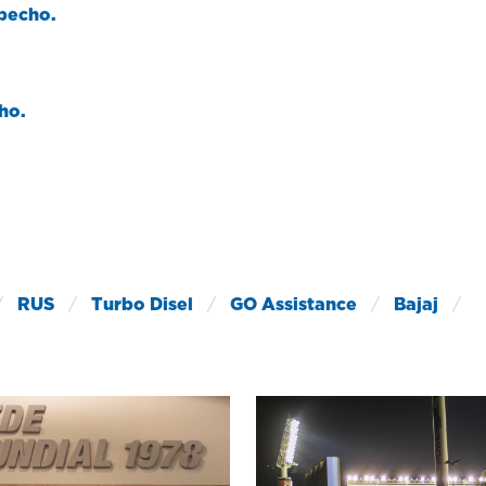
 pecho.
ho.
/
RUS
/
Turbo Disel
/
GO Assistance
/
Bajaj
/