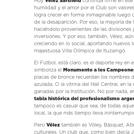
Hoy
Vélez Sarsfield
continúa firme en ese
humildad y el amor por el Club son valores 
logra crecer en forma inimaginable luego d
de la desaparición. Por eso, la mayoría de 
haciéndolo provenientes de las divisiones 
inversiones. Y por eso, también, Vélez, aún
creciendo en lo social, aportando nuevos 
majestuosa Villa Olímpica de Ituzaingó.
El Fútbol, está claro, es el deporte rey en 
simboliza el
Monumento a los Campeone
placas de bronce recuerdan los nombres de 
azulada. O la vitrina del Hall Central, en l
ganadas por la Institución. No por nada, en
tabla histórica del profesionalismo arge
tampoco es casual que sea, de todas aquel
local, la que más tiempo lleva ininterrump
Pero
Vélez
también es Vóley, Básquet, Atl
culturales. Un club que, como bien decía Jo