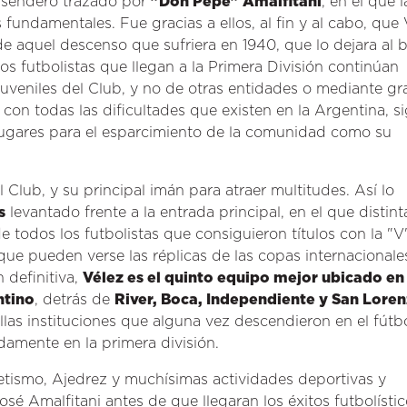
 sendero trazado por
"Don Pepe" Amalfitani
, en el que l
fundamentales. Fue gracias a ellos, al fin y al cabo, que 
e aquel descenso que sufriera en 1940, que lo dejara al 
los futbolistas que llegan a la Primera División continúan
juveniles del Club, y no de otras entidades o mediante g
 con todas las dificultades que existen en la Argentina, s
lugares para el esparcimiento de la comunidad como su
el Club, y su principal imán para atraer multitudes. Así lo
s
levantado frente a la entrada principal, en el que distint
todos los futbolistas que consiguieron títulos con la "V
a que pueden verse las réplicas de las copas internacionale
 definitiva,
Vélez es el quinto equipo mejor ubicado en 
ntino
, detrás de
River, Boca, Independiente y San Lore
las instituciones que alguna vez descendieron en el fútb
idamente en la primera división.
etismo, Ajedrez y muchísimas actividades deportivas y
sé Amalfitani antes de que llegaran los éxitos futbolístic