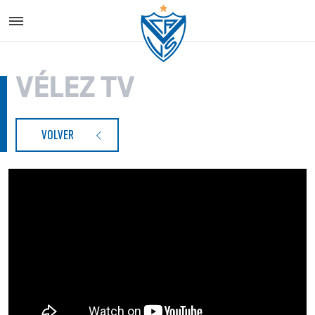
Vélez S
VÉLEZ TV
VOLVER