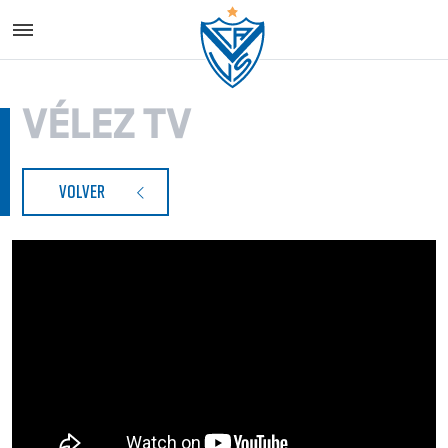
Vélez S
VÉLEZ TV
VOLVER