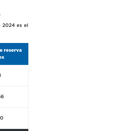
.
e 2024 es el
e reserva
os
4
56
80