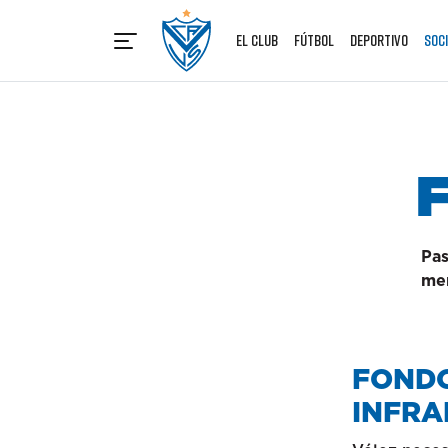
Vélez Sarsfield
EL CLUB
FÚTBOL
DEPORTIVO
SOC
F
Pas
mer
FONDO
INFRA