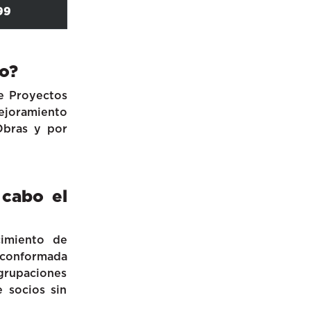
99
do?
de Proyectos
mejoramiento
Obras y por
 cabo el
cimiento de
l conformada
rupaciones
 socios sin