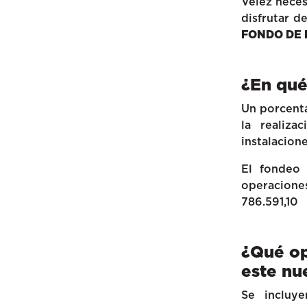
Vélez neces
disfrutar d
FONDO DE 
¿En qué
Un porcenta
la realiza
instalacione
El fondeo 
operaciones
786.591,10
¿Qué op
este nu
Se incluye