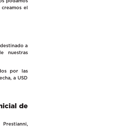
cios podamos
a creamos el
 destinado a
de nuestras
dos por las
fecha, a USD
icial de
Prestianni,