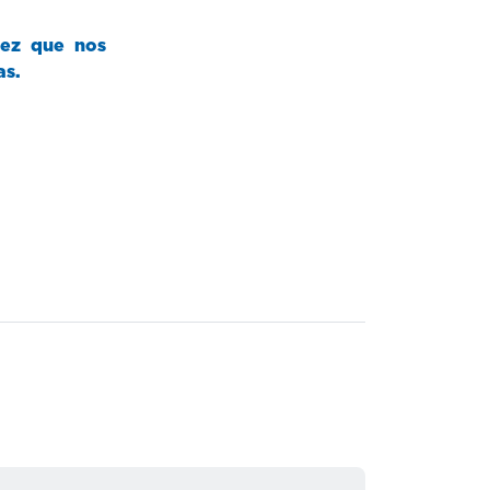
lez que nos
as.