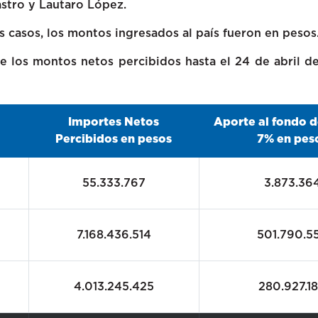
stro y Lautaro López.
s casos, los montos ingresados al país fueron en pesos
de los montos netos percibidos hasta el 24 de abril d
Importes Netos
Aporte al fondo d
Percibidos en pesos
7% en pes
55.333.767
3.873.36
7.168.436.514
501.790.5
4.013.245.425
280.927.1