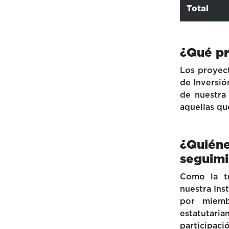
Total
¿Qué pr
Los proyect
de Inversió
de nuestra
aquellas qu
¿Quiéne
seguimi
Como la tr
nuestra Ins
por miemb
estatutari
participació