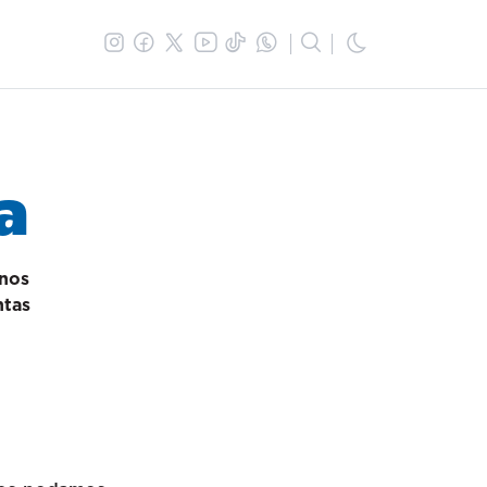
a
 nos
ntas